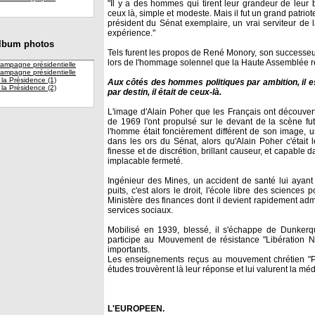
"Il y a des hommes qui tirent leur grandeur de leur 
ceux là, simple et modeste. Mais il fut un grand patri
président du Sénat exemplaire, un vrai serviteur de
expérience."
lbum photos
Tels furent les propos de René Monory, son successeu
lors de l'hommage solennel que la Haute Assemblée re
ampagne présidentielle
ampagne présidentielle
 la Présidence (1)
Aux côtés des hommes politiques par ambition, il 
 la Présidence (2)
par destin, il était de ceux-là.
L'image d'Alain Poher que les Français ont découve
de 1969 l'ont propulsé sur le devant de la scène f
l'homme était foncièrement différent de son image, u
dans les ors du Sénat, alors qu'Alain Poher c'était 
finesse et de discrétion, brillant causeur, et capable
implacable fermeté.
Ingénieur des Mines, un accident de santé lui ayant 
puits, c'est alors le droit, l'école libre des sciences 
Ministère des finances dont il devient rapidement admi
services sociaux.
Mobilisé en 1939, blessé, il s'échappe de Dunker
participe au Mouvement de résistance "Libération No
importants.
Les enseignements reçus au mouvement chrétien 
études trouvèrent là leur réponse et lui valurent la méd
L'EUROPEEN.