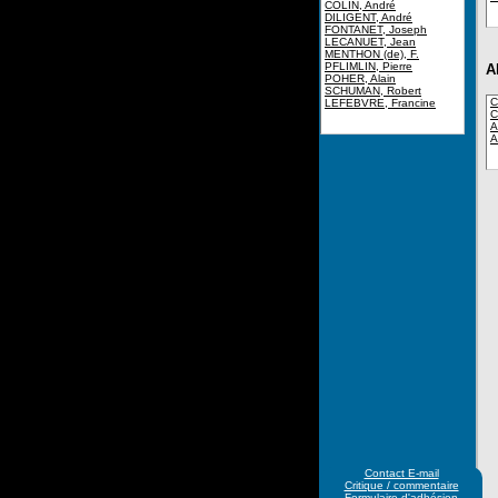
COLIN, André
DILIGENT, André
FONTANET, Joseph
LECANUET, Jean
MENTHON (de), F.
PFLIMLIN, Pierre
A
POHER, Alain
SCHUMAN, Robert
C
LEFEBVRE, Francine
C
A
A
Contact E-mail
Critique / commentaire
Formulaire d'adhésion