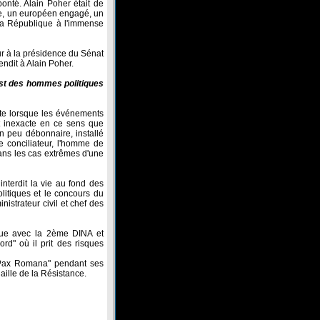
bonté. Alain Poher était de
ote, un européen engagé, un
 la République à l'immense
r à la présidence du Sénat
ndit à Alain Poher.
est des hommes politiques
rte lorsque les événements
ut inexacte en ce sens que
n peu débonnaire, installé
le conciliateur, l'homme de
 dans les cas extrêmes d'une
interdit la vie au fond des
politiques et le concours du
nistrateur civil et chef des
que avec la 2ème DINA et
rd" où il prit des risques
"Pax Romana" pendant ses
aille de la Résistance.