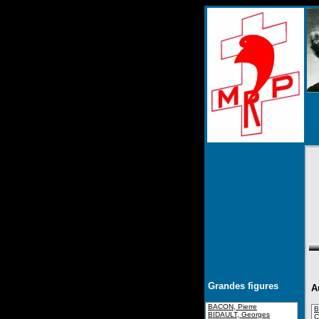
Grandes figures
A
BACON, Pierre
B
BIDAULT, Georges
C