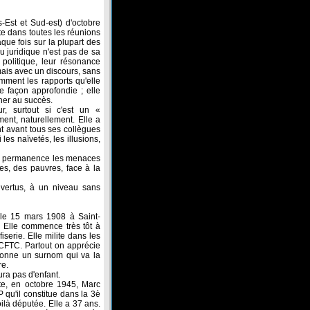
-Est et Sud-est) d'octobre
e dans toutes les réunions
que fois sur la plupart des
u juridique n'est pas de sa
politique, leur résonance
amais avec un discours, sans
mment les rapports qu'elle
 façon approfondie ; elle
ner au succès.
r, surtout si c'est un «
ment, naturellement. Elle a
nt avant tous ses collègues
 les naïvetés, les illusions,
e en permanence les menaces
es, des pauvres, face à la
 vertus, à un niveau sans
n le 15 mars 1908 à Saint-
s. Elle commence très tôt à
iserie. Elle milite dans les
a CFTC. Partout on apprécie
i donne un surnom qui va la
re.
ura pas d'enfant.
te, en octobre 1945, Marc
P qu'il constitue dans la 3è
oilà députée. Elle a 37 ans.