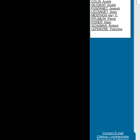
COLIN, André
DILIGENT, André
FONTANET, Joseph
LECANUET, Jean
MENTHON (de), F.
PFLIMLIN, Pierre
POHER, Alain
SCHUMAN, Robert
LEFEBVRE, Francine
Contact E-mail
Critique / commentaire
Formulaire d'adhésion