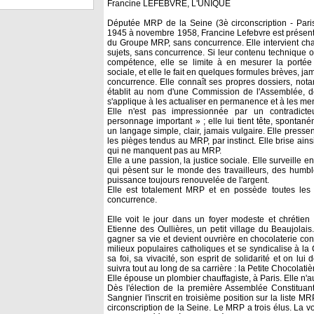
Francine LEFEBVRE, L'UNIQUE
Députée MRP de la Seine (3è circonscription - Paris
1945 à novembre 1958, Francine Lefebvre est présent
du Groupe MRP, sans concurrence. Elle intervient cha
sujets, sans concurrence. Si leur contenu technique o
compétence, elle se limite à en mesurer la portée 
sociale, et elle le fait en quelques formules brèves, j
concurrence. Elle connaît ses propres dossiers, nota
établit au nom d'une Commission de l'Assemblée, de
s'applique à les actualiser en permanence et à les me
Elle n'est pas impressionnée par un contradicteu
personnage important » ; elle lui tient tête, spontané
un langage simple, clair, jamais vulgaire. Elle presse
les pièges tendus au MRP, par instinct. Elle brise ainsi
qui ne manquent pas au MRP.
Elle a une passion, la justice sociale. Elle surveill
qui pèsent sur le monde des travailleurs, des humbl
puissance toujours renouvelée de l'argent.
Elle est totalement MRP et en possède toutes les
concurrence.
Elle voit le jour dans un foyer modeste et chrétie
Etienne des Oullières, un petit village du Beaujolai
gagner sa vie et devient ouvrière en chocolaterie conf
milieux populaires catholiques et se syndicalise à l
sa foi, sa vivacité, son esprit de solidarité et on lu
suivra tout au long de sa carrière : la Petite Chocolatiè
Elle épouse un plombier chauffagiste, à Paris. Elle n'a
Dès l'élection de la première Assemblée Constituan
Sangnier l'inscrit en troisième position sur la liste MR
circonscription de la Seine. Le MRP a trois élus. La v