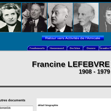
Francine LEFEBVRE
Francine LEFEBVRE
1908 - 1979
1908 - 1979
utres documents
détail biographie
iographie