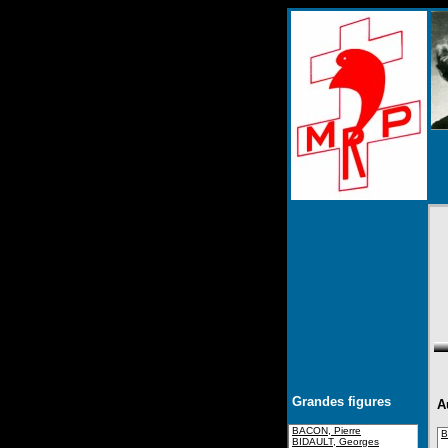
Grandes figures
A
BACON, Pierre
B
BIDAULT, Georges