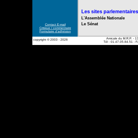
Les sites parlementaires
L'Assemblée Nationale
Le Sénat
Contact E-mail
Critique / commentaire
Formulaire d'adhésion
Amicale du M.R.P. - 13
copyright © 2003 - 2026
Tél : 01.47.05.84.51 - 